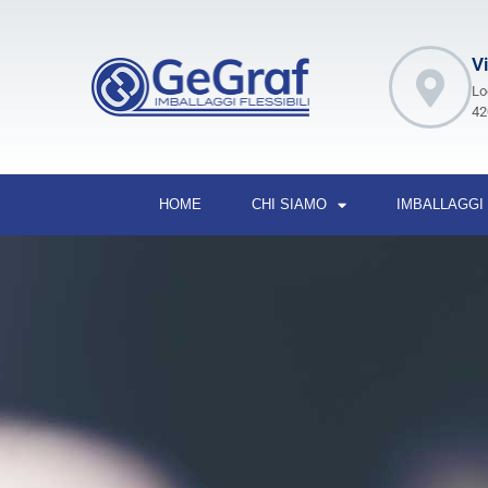
Vi
Lo
42
HOME
CHI SIAMO
IMBALLAGGI 