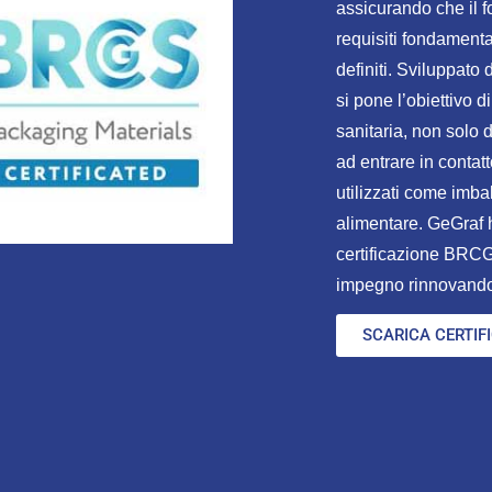
assicurando che il fo
requisiti fondamental
definiti. Sviluppato
si pone l’obiettivo d
sanitaria, non solo d
ad entrare in contatt
utilizzati come imbal
alimentare. GeGraf h
certificazione BRCG
impegno rinnovando
SCARICA CERTIF