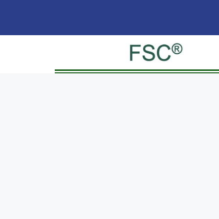
La certificazione FSC ha come scopo la corrett
forestale, la tracciabilità e la custodia,
dei prodotti derivati. Si tratta di un sistema di ce
internazionale che garantisce che la materia pr
per realizzare un prodotto in legno o carta prov
foreste dove sono rispettati dei rigorosi standar
ambientali, sociali ed economici. Nel 2021 G
ottenuto la certificazione FSC per realizzare im
flessibili per il settore alimentare, farmaceutico,
nutraceutico e cosmetico, realizzati con carta cer