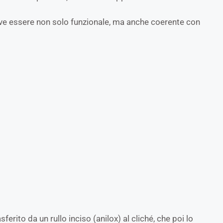
deve essere non solo funzionale, ma anche coerente con
rito da un rullo inciso (anilox) al cliché, che poi lo