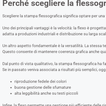
Perché scegliere la flessogr
Scegliere la stampa flessografica significa optare per una 
Uno dei principali vantaggi è la velocità: la flexo è proget
adatta a produzioni industriali e distribuzione su larga scal
Un altro aspetto fondamentale è la versatilità. La stessa tec
Questo consente di mantenere coerenza grafica anche quan
Dal punto di vista qualitativo, la stampa flessografica ha f
Se in passato veniva associata a risultati più semplici, og
riproduzione fedele dei colori
buona gestione delle sfumature
alta leggibilità anche su testi piccoli
Infine, la flexo permette una gestione più efficiente delle r