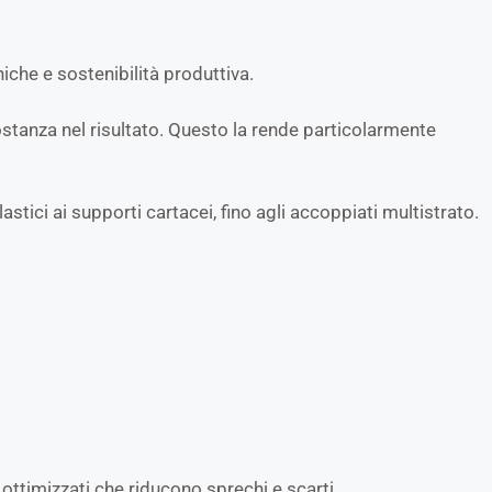
iche e sostenibilità produttiva.
costanza nel risultato. Questo la rende particolarmente
astici ai supporti cartacei, fino agli accoppiati multistrato.
i ottimizzati che riducono sprechi e scarti.