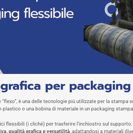
grafica per packaging 
xo”, è una delle tecnologie più utilizzate per la stampa su 
 plastico o una bobina di materiale in un packaging stampat
 flessibili (i cliché) per trasferire l’inchiostro sul supporto.
va, qualità grafica e versatilità
, adattandosi a materiali div