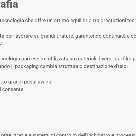
afia
tecnologia che offre un ottimo equilibrio tra prestazioni tecn
tata per lavorare su grandi tirature, garantendo continuità e 
a.
nologia può essere utilizzata su materiali diversi, dai film pl
do il packaging cambia struttura o destinazione d’uso.
atto grandi passi avanti.
gi consente:
isorse, grazie a sistemi di controllo dell’inchiostro e process