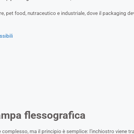
re, pet food, nutraceutico e industriale, dove il packaging 
ssibili
tampa flessografica
plesso, ma il principio è semplice: l’inchiostro viene trasfe